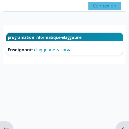
Passer au contenu principal
Connexion
Panneau latéral
Activer/désactiver la 
programation informatique-elaggoune
Enseignant:
elaggoune zakarya