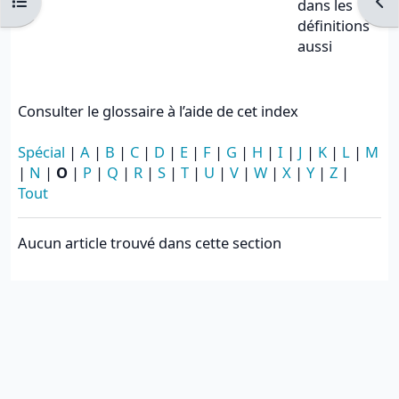
Ouvrir l’index du cours
Ouvr
dans les
définitions
aussi
Consulter le glossaire à l’aide de cet index
Spécial
|
A
|
B
|
C
|
D
|
E
|
F
|
G
|
H
|
I
|
J
|
K
|
L
|
M
|
N
|
O
|
P
|
Q
|
R
|
S
|
T
|
U
|
V
|
W
|
X
|
Y
|
Z
|
Tout
Aucun article trouvé dans cette section