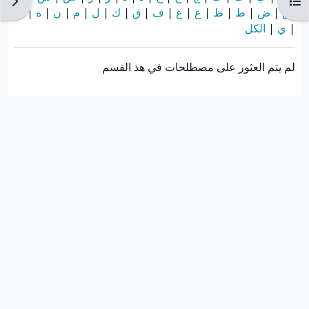
فتح فهرس المقرر
فتح دُ
ص
|
ض
|
ط
|
ظ
|
ع
|
غ
|
ف
|
ق
|
ك
|
ل
|
م
|
ن
|
ه
|
و
|
ي
|
الكل
لم يتم العثور على مصطلحات في هذ القسم