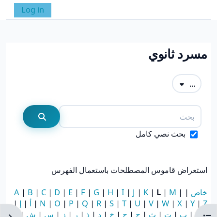
خطى إلى المحتوى الرئيسي
Log in
واجهة جانبية
تبديل إدخال البحث
مسرد ثانوي
متطلبات الإكمال
تصدير المصطلحات
...
بحث
بحث
بحث نصي كامل
استعراض قاموس المصطلحات باستعمال الفهرس
خاص
|
|
M
|
L
|
K
|
J
|
I
|
H
|
G
|
F
|
E
|
D
|
C
|
B
|
A
Z
|
Y
|
X
|
W
|
V
|
U
|
T
|
S
|
R
|
Q
|
P
|
O
|
N
|
أ
|
إ
|
آ
|
ا
|
ب
|
ت
|
ث
|
ج
|
ح
|
خ
|
د
|
ذ
|
ر
|
ز
|
س
|
ش
|