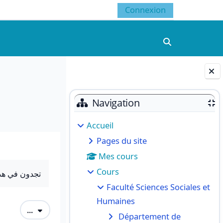
Connexion
Activer/désacti
Blocs
Navigation
Accueil
Pages du site
Mes cours
Cours
تجدون في...
Faculté Sciences Sociales et
Humaines
Exporter des articles
...
Département de