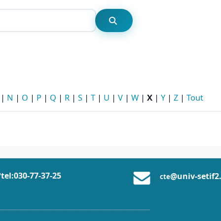
Rechercher
Rechercher
|
N
|
O
|
P
|
Q
|
R
|
S
|
T
|
U
|
V
|
W
|
X
|
Y
|
Z
|
Tout
tel:0
30-77-37
-25
@univ-setif2
cte
___________________________________________________