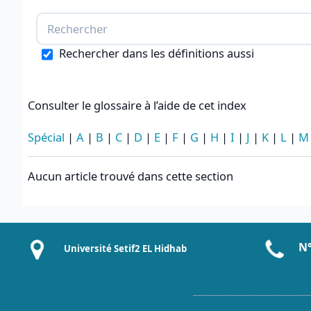
Rechercher dans les définitions aussi
Consulter le glossaire à l’aide de cet index
Spécial
|
A
|
B
|
C
|
D
|
E
|
F
|
G
|
H
|
I
|
J
|
K
|
L
|
M
Aucun article trouvé dans cette section
N°
Université Setif2 EL Hidhab
____________________________