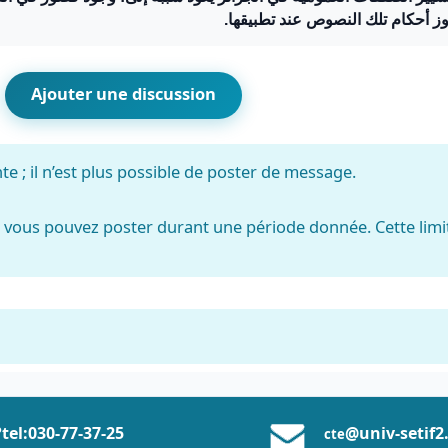
اوز أحكام تلك النصوص عند تطبيقها
(forums)
Ajouter une discussion
che (forums)
e ; il n’est plus possible de poster de message.
vous pouvez poster durant une période donnée. Cette limi
tel:0
30-77-37
-25
@univ-setif2
cte