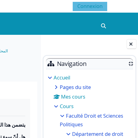
Connexion
Activer/désacti
المحا
Blocs
Navigation
Accueil
Pages du site
Mes cours
Cours
Faculté Droit et Sciences
Politiques
يتضمن هذا ال:
Département de droit
هل أنّ سوء ت