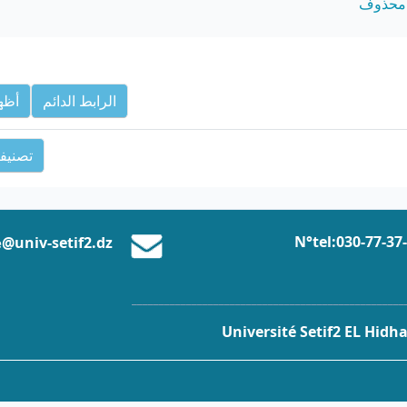
محذوف
الرابط الدائم
أظهر
تصنيف
N°tel:0
30-77-37
@univ-setif2.dz
e
__________________________________________________