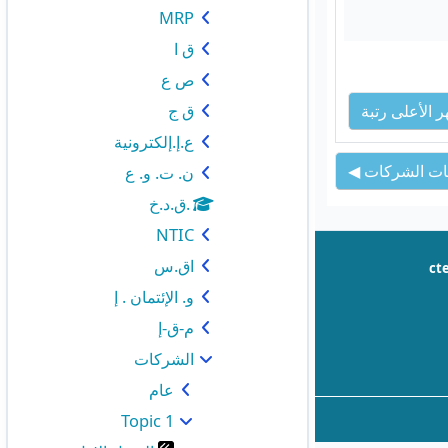
MRP
ق ا
ص ع
ق ج
 الأعلى رتبة
ع.إ.إلكترونية
ات الشركات ◀︎
ن. ت. و. ع
.ق.د.خ
NTIC
اق.س
ct
و. الإئتمان . إ
م-ق-إ
الشركات
عام
Topic 1