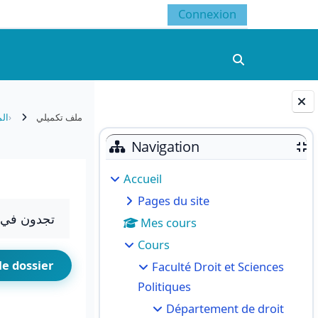
Connexion
Activer/désacti
ملف تكميلي
الم
Blocs
Navigation
Accueil
Pages du site
تجدون في ه
Mes cours
Cours
le dossier
Faculté Droit et Sciences
Politiques
Département de droit