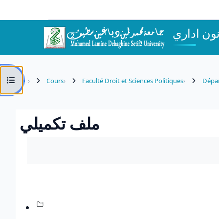
Passer au contenu principal
نون اداري
Ouvrir l’index du cours
Cours
Faculté Droit et Sciences Politiques
Dépar
ملف تكميلي
Conditions d’achèvement