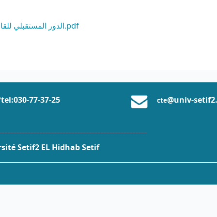
الدور المستقبلي للقاضي الإداري في ظل تحولات القانون الإداري.pdf
tel:0
30-77-37
-25
@univ-setif2
cte
___________________________________________________
ité Setif2 EL Hidhab Setif