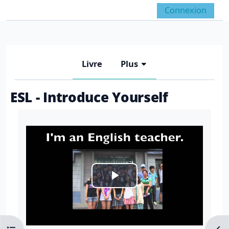
Passer au contenu principal
Connexion
Panneau latéral
Activer/désactiver la 
Livre
Plus
ESL - Introduce Yourself
Conditions d’achèvement
Lire
la