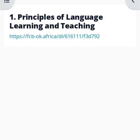
vidéo
Ouvrir l’index du cours
Ouvr
1. Principles of Language
Learning and Teaching
https://fr.b-ok.africa/dl/616111/f3d792