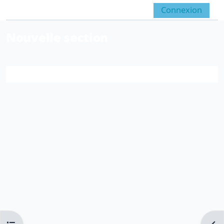
Passer au contenu principal
Connexion
Panneau latéral
Activer/désactiver la sai
Nouvelle section
Résumé de section