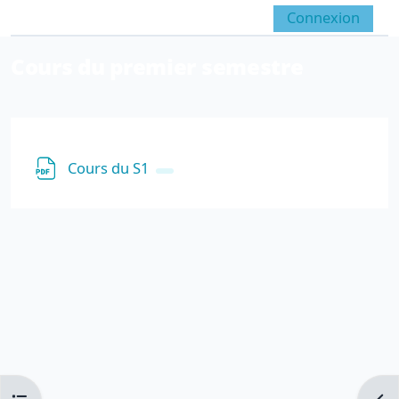
Passer au contenu principal
Connexion
Panneau latéral
Activer/désactiver la sai
Cours du premier semestre
Résumé de section
Fichier
Cours du S1