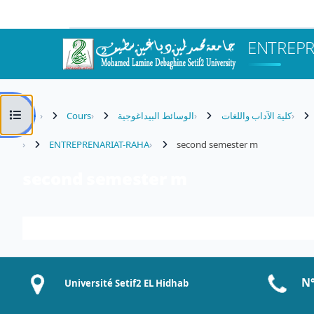
Passer au contenu principal
ENTREPR
Ouvrir l’index du cours
Cours
الوسائط البيداغوجية
كلية الآداب واللغات
ENTREPRENARIAT-RAHA
second semester m
second semester m
Résumé de section
N°
Université Setif2 EL Hidhab