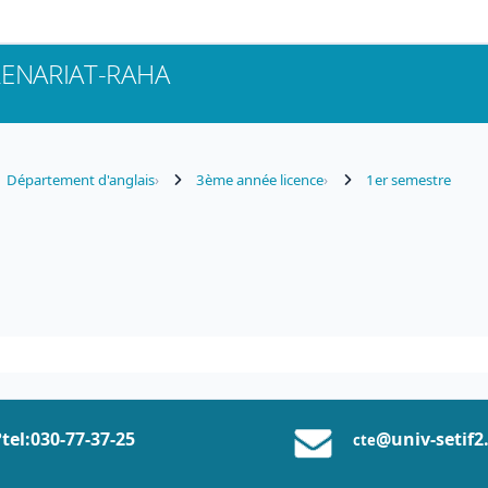
ENARIAT-RAHA
Département d'anglais
3ème année licence
1er semestre
tel:0
30-77-37
-25
@univ-setif2
cte