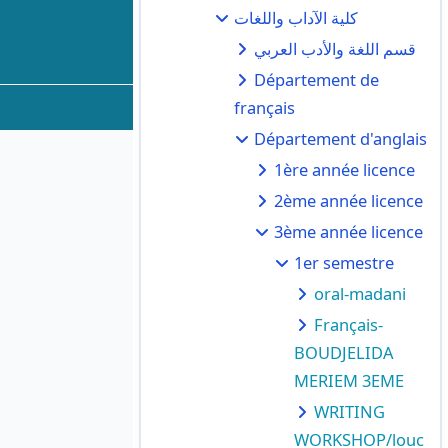
كلية الآداب واللغات
قسم اللغة والأدب العربي
Département de
français
Département d'anglais
1ère année licence
2ème année licence
3ème année licence
1er semestre
oral-madani
Français-
BOUDJELIDA
MERIEM 3EME
WRITING
WORKSHOP/louc