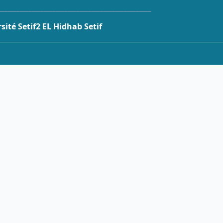
___________________________________________________
ité Setif2 EL Hidhab Setif