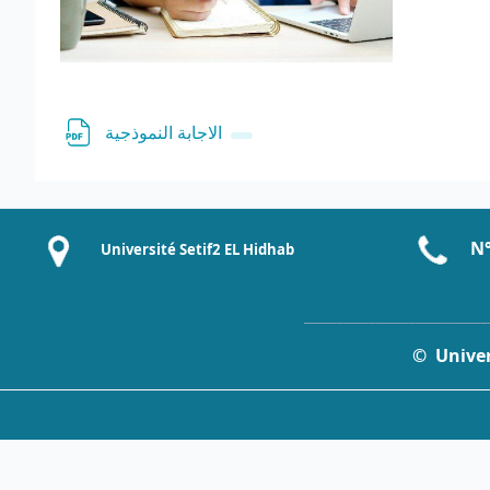
File
الاجابة النموذجية
N°
Université Setif2 EL Hidhab
____________________________
© Univers