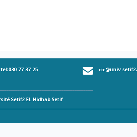
tel:0
30-77-37
-25
@univ-setif2
cte
___________________________________________________
ité Setif2 EL Hidhab Setif