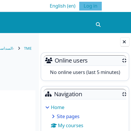
English ‎(en)‎
Log in
Toggle search 
TME
السداسي
Blocks
Online users
No online users (last 5 minutes)
Navigation
Home
Site pages
My courses