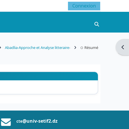
Connexion
Activer/désacti
Ouvr
Abadlia-Approche et Analyse litteraire
Résumé
@univ-setif2.dz
cte