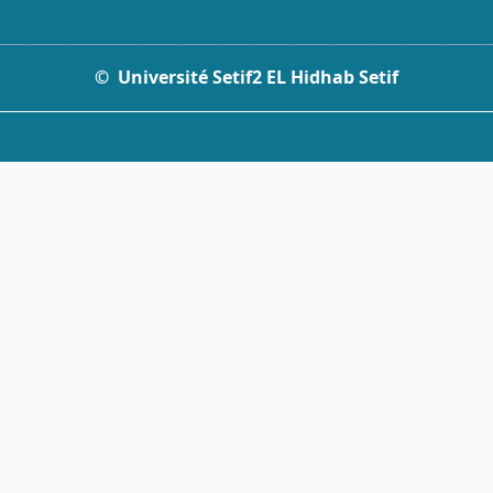
__________________________________________________________________________
© Université Setif2 EL Hidhab Setif