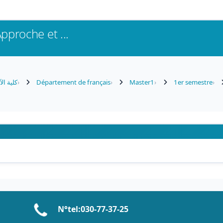
pproche et ...
كلية ال
Département de français
Master1
1er semestre
N°tel:0
30-77-37
-25