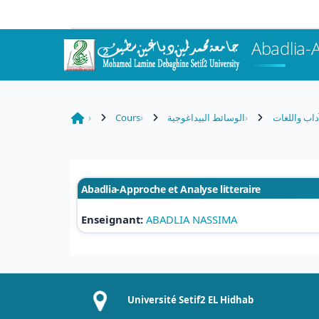
Passer au contenu principal
Abadlia-A
Cours
الوسائط البيداغوجية
آداب واللغات
Abadlia-Approche et Analyse litteraire
Enseignant:
ABADLIA NASSIMA
Université Setif2 EL Hidhab