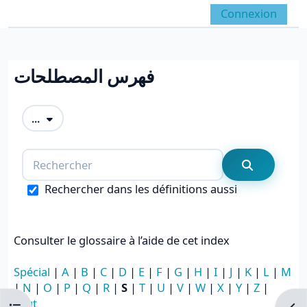
Passer au contenu principal
Connexion
Panneau latéral
Activer/désactiver la 
فهرس المصطلحات
Conditions d’achèvement
Exporter des articles
...
Rechercher
Recherche
Rechercher dans les définitions aussi
Consulter le glossaire à l’aide de cet index
Spécial
|
A
|
B
|
C
|
D
|
E
|
F
|
G
|
H
|
I
|
J
|
K
|
L
|
M
|
N
|
O
|
P
|
Q
|
R
|
S
|
T
|
U
|
V
|
W
|
X
|
Y
|
Z
|
Tout