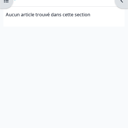
Ouvrir l’index du cours
Ouvr
Aucun article trouvé dans cette section