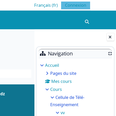
Français ‎(fr)‎
Connexion
Activer/désacti
Blocs
Navigation
Accueil
Pages du site
Mes cours
Cours
.dz
Cellule de Télé-
Enseignement
vv