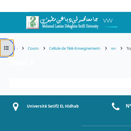
Passer au contenu principal
vvv
Ouvrir l’index du cours
Cours
Cellule de Télé-Enseignement
vv
To
Topic 1
Résumé de section
N°
Université Setif2 EL Hidhab
____________________________