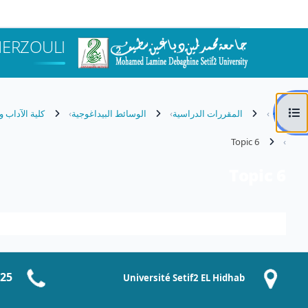
خطى إلى المحتوى الرئيسي
HERZOULI
فتح فهرس المقرر
المقررات الدراسية
الوسائط البيداغوجية
كلية الآداب و
Topic 6
Topic 6
الخطوط العريضة للقسم
-25
Université Setif2 EL Hidhab