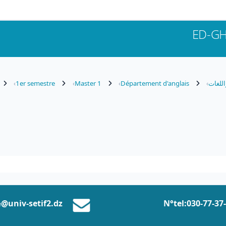
ED-G
اللغات
Département d'anglais
Master 1
1er semestre
N°tel:0
30-77-37
@univ-setif2.dz
e