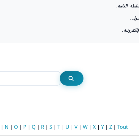
Rechercher
Rechercher
|
N
|
O
|
P
|
Q
|
R
|
S
|
T
|
U
|
V
|
W
|
X
|
Y
|
Z
|
Tout