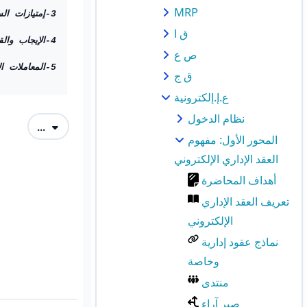
MRP
3-إمتيازات السلطة العامة.
ق ا
4-الإيجاب والقبول.
ص ع
5-المعاملات الإلكترونية.
ق ج
ع.إ.إلكترونية
نظام الدخول
Exporter des articles
...
المحور الأول: مفهوم
العقد الإداري الإلكتروني
أهداف المحاضرة
تعريف العقد الإداري
الإلكتروني
نماذج عقود إدارية
وخاصة
منتدى
صبر آراء