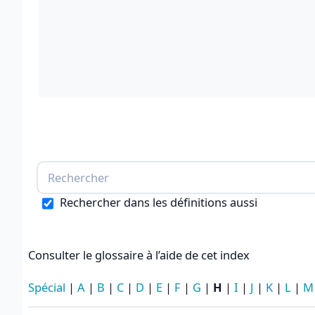
Rechercher dans les définitions aussi
Consulter le glossaire à l’aide de cet index
Spécial
|
A
|
B
|
C
|
D
|
E
|
F
|
G
|
H
|
I
|
J
|
K
|
L
|
M