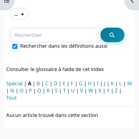
Ouvrir l’index du cours
Ouvr
Exporter des articles
...
Rechercher
Recherche
Rechercher dans les définitions aussi
Consulter le glossaire à l’aide de cet index
Spécial
|
A
|
B
|
C
|
D
|
E
|
F
|
G
|
H
|
I
|
J
|
K
|
L
|
M
|
N
|
O
|
P
|
Q
|
R
|
S
|
T
|
U
|
V
|
W
|
X
|
Y
|
Z
|
Tout
Aucun article trouvé dans cette section