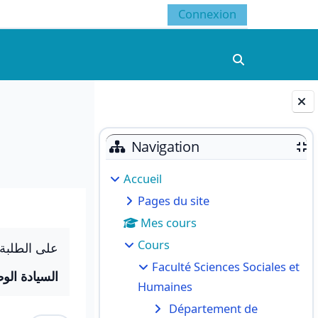
Connexion
Activer/désacti
Blocs
Navigation
Accueil
Pages du site
Mes cours
Cours
على الطلبة :
Faculté Sciences Sociales et
السيادة الو.
Humaines
Département de