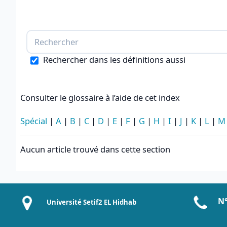
Rechercher dans les définitions aussi
Consulter le glossaire à l’aide de cet index
Spécial
|
A
|
B
|
C
|
D
|
E
|
F
|
G
|
H
|
I
|
J
|
K
|
L
|
M
Aucun article trouvé dans cette section
N°
Université Setif2 EL Hidhab