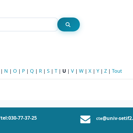
Rechercher
Rechercher
|
N
|
O
|
P
|
Q
|
R
|
S
|
T
|
U
|
V
|
W
|
X
|
Y
|
Z
|
Tout
tel:0
30-77-37
-25
@univ-setif2
cte