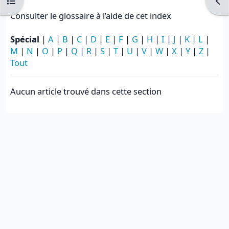
Ouvrir l’index du cours
Ouvr
Consulter le glossaire à l’aide de cet index
Spécial
|
A
|
B
|
C
|
D
|
E
|
F
|
G
|
H
|
I
|
J
|
K
|
L
|
M
|
N
|
O
|
P
|
Q
|
R
|
S
|
T
|
U
|
V
|
W
|
X
|
Y
|
Z
|
Tout
Aucun article trouvé dans cette section