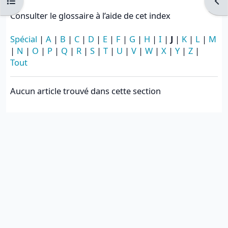
Ouvrir l’index du cours
Ouvr
Consulter le glossaire à l’aide de cet index
Spécial
|
A
|
B
|
C
|
D
|
E
|
F
|
G
|
H
|
I
|
J
|
K
|
L
|
M
|
N
|
O
|
P
|
Q
|
R
|
S
|
T
|
U
|
V
|
W
|
X
|
Y
|
Z
|
Tout
Aucun article trouvé dans cette section