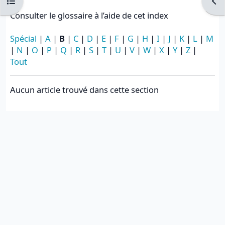
Ouvrir l’index du cours
Ouvr
Consulter le glossaire à l’aide de cet index
Spécial
|
A
|
B
|
C
|
D
|
E
|
F
|
G
|
H
|
I
|
J
|
K
|
L
|
M
|
N
|
O
|
P
|
Q
|
R
|
S
|
T
|
U
|
V
|
W
|
X
|
Y
|
Z
|
Tout
Aucun article trouvé dans cette section