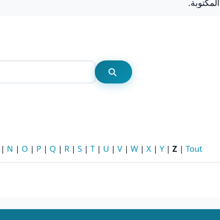
Rechercher
Rechercher
|
N
|
O
|
P
|
Q
|
R
|
S
|
T
|
U
|
V
|
W
|
X
|
Y
|
Z
|
Tout