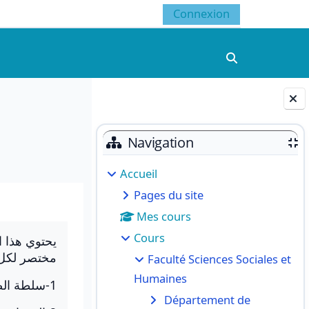
Connexion
Activer/désacti
Blocs
Navigation
Accueil
Pages du site
Mes cours
Cours
يحتوي هذا 
مختصر لكل:
Faculté Sciences Sociales et
Humaines
1-سلطة الضبط .
Département de