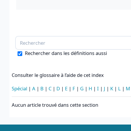
Rechercher dans les définitions aussi
Consulter le glossaire à l’aide de cet index
Spécial
|
A
|
B
|
C
|
D
|
E
|
F
|
G
|
H
|
I
|
J
|
K
|
L
|
M
Aucun article trouvé dans cette section