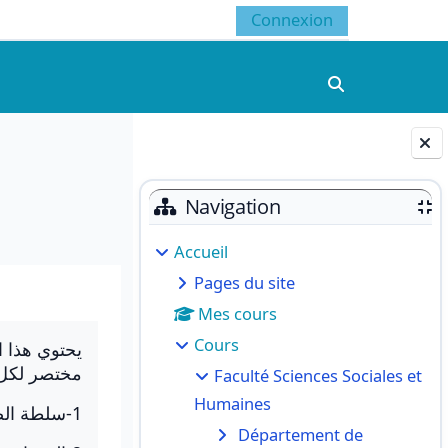
Connexion
Activer/désacti
Blocs
Navigation
Accueil
Pages du site
Mes cours
Cours
يحتوي هذا 
مختصر لكل:
Faculté Sciences Sociales et
Humaines
1-سلطة الضبط .
Département de