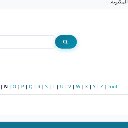
Rechercher
Rechercher
|
N
|
O
|
P
|
Q
|
R
|
S
|
T
|
U
|
V
|
W
|
X
|
Y
|
Z
|
Tout