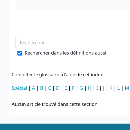
Rechercher dans les définitions aussi
Consulter le glossaire à l’aide de cet index
Spécial
|
A
|
B
|
C
|
D
|
E
|
F
|
G
|
H
|
I
|
J
|
K
|
L
|
M
Aucun article trouvé dans cette section