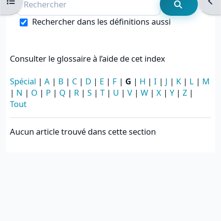
Ouvrir l’index du cours
Ouvr
Recherche
Rechercher dans les définitions aussi
Consulter le glossaire à l’aide de cet index
Spécial
|
A
|
B
|
C
|
D
|
E
|
F
|
G
|
H
|
I
|
J
|
K
|
L
|
M
|
N
|
O
|
P
|
Q
|
R
|
S
|
T
|
U
|
V
|
W
|
X
|
Y
|
Z
|
Tout
Aucun article trouvé dans cette section