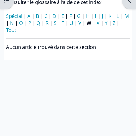
Ouvrir l’index du cours
Ouvr
Consulter le glossaire à l’aide de cet index
Spécial
|
A
|
B
|
C
|
D
|
E
|
F
|
G
|
H
|
I
|
J
|
K
|
L
|
M
|
N
|
O
|
P
|
Q
|
R
|
S
|
T
|
U
|
V
|
W
|
X
|
Y
|
Z
|
Tout
Aucun article trouvé dans cette section