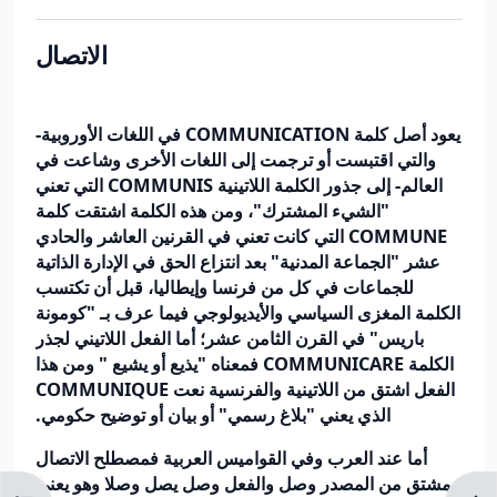
الاتصال
يعود أصل كلمة
COMMUNICATION
في اللغات الأوروبية-
والتي اقتبست أو ترجمت إلى اللغات الأخرى وشاعت في
العالم- إلى جذور الكلمة اللاتينية
COMMUNIS
التي تعني
"الشيء المشترك"، ومن هذه الكلمة اشتقت كلمة
COMMUNE
التي كانت تعني في القرنين العاشر والحادي
عشر "الجماعة المدنية" بعد انتزاع الحق في الإدارة الذاتية
للجماعات في كل من فرنسا وإيطاليا، قبل أن تكتسب
الكلمة المغزى السياسي والأيديولوجي فيما عرف بـ "كومونة
باريس" في القرن الثامن عشر؛ أما الفعل اللاتيني لجذر
الكلمة
COMMUNICARE
فمعناه "يذيع أو يشيع " ومن هذا
الفعل اشتق من اللاتينية والفرنسية نعت
COMMUNIQUE
الذي يعني "بلاغ رسمي" أو بيان أو توضيح حكومي.
أما عند العرب وفي القواميس العربية فمصطلح الاتصال
مشتق من المصدر وصل والفعل وصل يصل وصلا وهو يعني