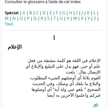
Consulter le glossaire à l’aide de cet index
Spécial
|
A
|
B
|
C
|
D
|
E
|
F
|
G
|
H
|
I
|
J
|
K
|
L
|
M
|
N
|
O
|
P
|
Q
|
R
|
S
|
T
|
U
|
V
|
W
|
X
|
Y
|
Z
|
Tout
ا
الإعلام
الإعلام في اللغة هو كلمة مشتقة من فعل
علم أو خبر، فهو يدل على التبليغ والإبلاغ أي
الإيصال يقال : بلغت
القوم بلاغا أي أوصلتهم الشيء المطلوب،
والبلاغ ما بلغك أي وصلك، وفي الحديث
الصحيح " بلغو عني ولة آية" أي أوصلوها
غيركم واعلموا الآخرين به أيضا