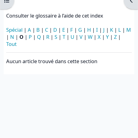
Ouvrir l’index du cours
Ouvr
Consulter le glossaire à l’aide de cet index
Spécial
|
A
|
B
|
C
|
D
|
E
|
F
|
G
|
H
|
I
|
J
|
K
|
L
|
M
|
N
|
O
|
P
|
Q
|
R
|
S
|
T
|
U
|
V
|
W
|
X
|
Y
|
Z
|
Tout
Aucun article trouvé dans cette section