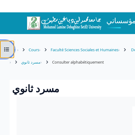
Passer au contenu principal
مؤسساتي
Ouvrir l’index du cours
Cours
Faculté Sciences Sociales et Humaines
Dé
مسرد ثانوي
Consulter alphabétiquement
مسرد ثانوي
Conditions d’achèvement