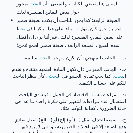
المعنى هنا يقتضي الكتابة ، و المعنى : أن ال
بحث
تمحور
حول بعض النماذج المفسرة لذلك.
الصيغة الرابعة: كما يجوز للباحث أن يكتب بصيغة ضمير
الجمع ( نحن) كأن يقول : و بناءا على هذا ، ركزنا في
بحث
نا
على بعض النماذج المفسرة لذلك ، غير أننا نرى ان أفضل
هذه الصيغ ، الصيغة الرابعة ، صيغة ضمير الجمع (نحن).
ب‌- الجانب المنهجي : أن تكون منهجية ال
بحث
سليمة.
ت‌- الجانب المعرفي : أن تكون المادة العلمية منتقاة و تخدم
ال
بحث
، كما يجب تفادي الحشو في ال
بحث
، كأن ينظر الباحث
للكم على حساب الكيف.
ث‌- مراعاة مسألة الاقتصاد في الجمل : فيتفادى الباحث
استعمال عدة مرادفات للتعبير على فكرة واحدة ما عدا في
حالة الضرورة ، كحالة التوكيد مثلا.
ج‌- صيغة الحدف: مثل (...) أو ( إلخ) أو (... الخ) بفضل تفادي
هذه الصيغة إلا في الحالات الضرورية ، و التي لا يريد فيها