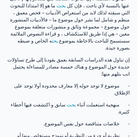
عنها بالنسبة لأي باحث ، فإن كل
بحث
ما هو إلا امتدادا للبحوث
التي سبقته لذلك لابد من استعراض الأدبيات – فحص معمق ،
منظم و شامل لما نشر حول موضوع ما – فالأدبيات المنشورة
حول موضوع – مجموعة وثائق و منشورات متعلقة بموضوع
معين – هي إذا طريق للاستكشاف ، و قراءة النصوص الملائمة
سستسمح للباحث بالاحاطة بموضوع
بحث
ه الخاص و ضبطه
بصورة جيدة.
إن تناول هذه الدراسات السابقة بعمق يقودنا إلى طرح تساؤلات
جديدة حول الموضوع و هناك خمسة مصادر للمساءلة يحتمل
انب بتلهم منها:
- موضوع لا توجد حوله إلا معارف محدودة أولا توجد على
الإطلاق.
- منهجية استعملت أثناء
بحث
سابق و اكتشفت فيها أخطاء
كثيرة.
- خلاصات متناقضة حول نفس الموضوع.
- نظرية أو جزء من النظرية أو نموذج مستخلص منها أو