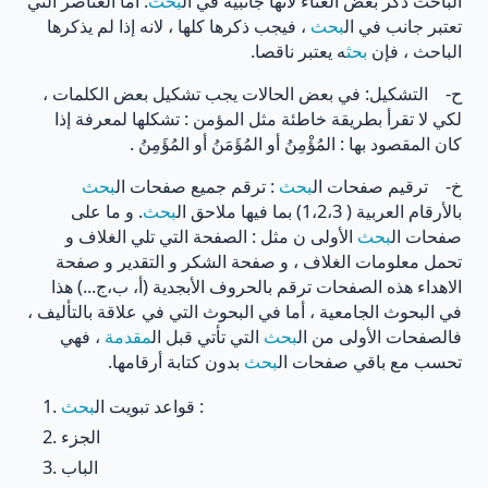
الباحث ذكر بعض العناء لانها جانبية في ال
بحث
. أما العناصر التي
تعتبر جانب في ال
بحث
، فيجب ذكرها كلها ، لانه إذا لم يذكرها
الباحث ، فإن
بحث
ه يعتبر ناقصا.
ح‌- التشكيل: في بعض الحالات يجب تشكيل بعض الكلمات ،
لكي لا تقرأ بطريقة خاطئة مثل المؤمن : تشكلها لمعرفة إذا
كان المقصود بها : المُؤْمِنُ أو المُؤَمَنُ أو المُؤَمِنُ .
خ‌- ترقيم صفحات ال
بحث
: ترقم جميع صفحات ال
بحث
بالأرقام العربية ( 1،2،3) بما فيها ملاحق ال
بحث
. و ما على
صفحات ال
بحث
الأولى ن مثل : الصفحة التي تلي الغلاف و
تحمل معلومات الغلاف ، و صفحة الشكر و التقدير و صفحة
الاهداء هذه الصفحات ترقم بالحروف الأبجدية (أ، ب،ج...) هذا
في البحوث الجامعية ، أما في البحوث التي في علاقة بالتأليف ،
فالصفحات الأولى من ال
بحث
التي تأتي قبل ال
مقدمة
، فهي
تحسب مع باقي صفحات ال
بحث
بدون كتابة أرقامها.
:
قواعد تبويت ال
بحث
الجزء
الباب