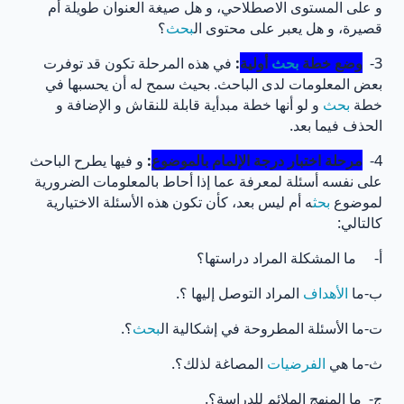
و على المستوى الاصطلاحي، و هل صيغة العنوان طويلة أم
قصيرة، و هل يعبر على محتوى ال
بحث
؟
3-
وضع خطة
بحث
أولية
:
في هذه المرحلة تكون قد توفرت
بعض المعلومات لدى الباحث. بحيث سمح له أن يحسبها في
خطة
بحث
و لو أنها خطة مبدأية قابلة للنقاش و الإضافة و
الحذف فيما بعد.
4-
مرحلة اختبار درجة الإلمام بالموضوع
:
و فيها يطرح الباحث
على نفسه أسئلة لمعرفة عما إذا أحاط بالمعلومات الضرورية
لموضوع
بحث
ه أم ليس بعد، كأن تكون هذه الأسئلة الاختيارية
كالتالي:
أ‌- ما المشكلة المراد دراستها؟
ب‌-ما
الأهداف
المراد التوصل إليها ؟.
ت‌-ما الأسئلة المطروحة في إشكالية ال
بحث
؟.
ث‌-ما هي
الفرضيات
المصاغة لذلك؟.
ج‌- ما المنهج الملائم للدراسة؟.