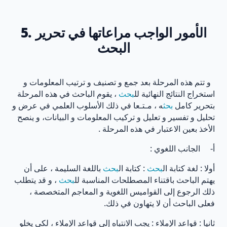
5. الأمور الواجب مراعاتها في تحرير
البحث
و تتم هذه المرحلة بعد جمع و تصنيف و ترتيب المعلومات و
استخراج النتائج النهائية لل
بحث
، يقوم الباحث في هذه المرحلة
بتحرير كامل
بحث
ه ، مـتـعا في ذلك الأسلوب العلمي في عرض و
تحليل و تفسير و تعليل و تركيب المعلومات و البيانات، و ينصح
الأخذ بعين الاعتبار في هذه المرحلة .
أ‌- الجانب اللغوي :
أولا : لغة كتابة ال
بحث
: كتابة ال
بحث
باللغة السليمة ، على أن
يهتم الباحث باقتناء المصطلحات المناسبة لل
بحث
، و قد يتطلب
ذلك الرجوع إلى القواميس اللغوية و المعاجم المتخصصة ،
فعلى الباحث أن لا يتهاون في ذلك.
ثانيا : قواعد الإملاء : يجب الانتباه إلى قواعد الإملاء ، لكي يخلو