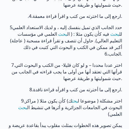
حيث شموليتها و طريقة عرضها.
.ارجع إلى ما اخترته من كتب و اقرأ قراءة معمقة.4.
5حدد الجانب الذي تميل بنفسك إليه ، و لديك الاستعداد العلمي
لل
بحث
فيه كأن يكون مثلا : ( ال
بحث
العلمي في مؤسسات
التعليم العالي). حاول أن تتصف و تقرأ قراءة مسحبة ( عاجلة)
أكبر قد ممكن في الكتب و البحوث التي كتبت في ذلك
الجانب.6.
7.اختر عددا محددا – و لو كان قليلا- من الكتب و البحوث التي
قرأتها التي تعتقد أنها من أولى ما يجب قراءته في الجانب من
حيث شموليتها و طريقة عرضها.
ارجع إلى ما أخترته من كتب و اقرأه قراءة ناقدة.8.
9.اختر مشكلة ( موضوعا ل
بحث
ك) كأن يكون مثلا ( مراكز
البحوث في الجامعات الجزائرية و أثرها في تنشيط ال
بحث
العلمي)
يمكن تصوير هذه الخطوات بمثلث مقلوب يبدأ بقاعدة عريضة و